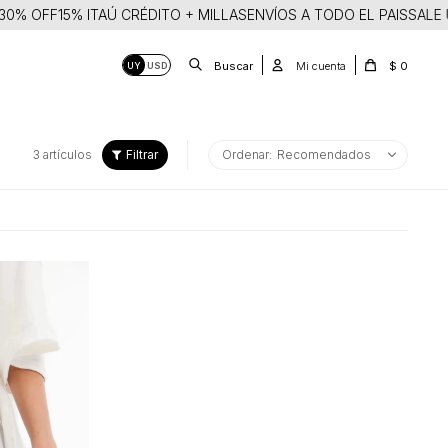
0% OFF
15% ITAÚ CRÉDITO + MILLAS
ENVÍOS A TODO EL PAIS
SALE U
$
0
UY
USD
3 artículos
Recomendados