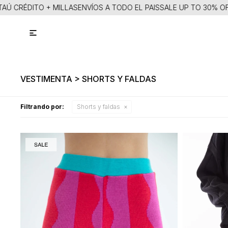
AÚ CRÉDITO + MILLAS
ENVÍOS A TODO EL PAIS
SALE UP TO 30% OFF

VESTIMENTA > SHORTS Y FALDAS
Filtrando por:
Shorts y faldas