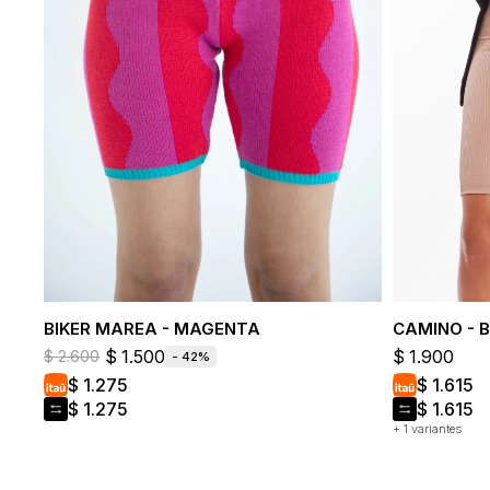
BIKER MAREA - MAGENTA
CAMINO - B
$
1.500
$
1.900
$
2.600
42
$
1.275
$
1.615
$
1.275
$
1.615
+ 1 variantes