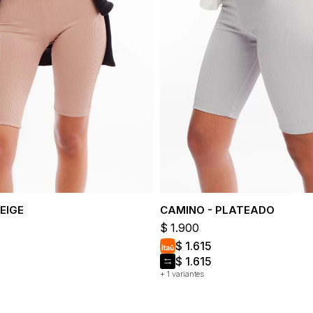
EIGE
CAMINO - PLATEADO
$
1.900
$
1.615
$
1.615
+ 1 variantes