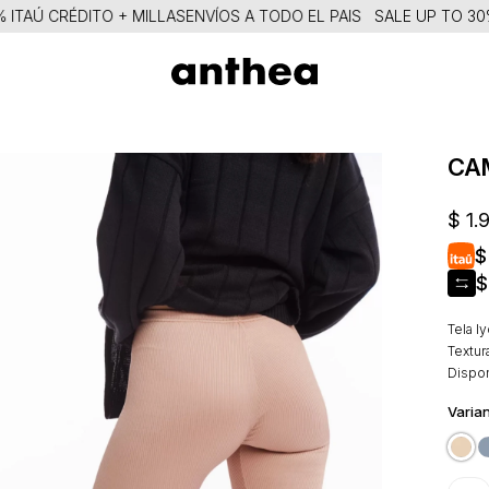
TAÚ CRÉDITO + MILLAS
ENVÍOS A TODO EL PAIS
SALE UP TO 30% 
CAM
$
1.
$
$
Tela l
Textur
Dispon
Varian