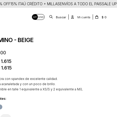
OFF
15% ITAÚ CRÉDITO + MILLAS
ENVÍOS A TODO EL PAIS
SALE UP TO
$
0
UY
USD
INO - BEIGE
900
1.615
1.615
ycra con spandex de excelente calidad.
a acanaletada y con un poco de brillo.
ible en talle 1 equivalente a XS/S y 2 equivalente a M/L
tes: