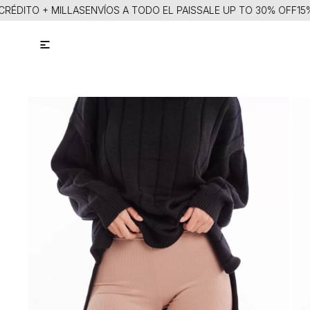
ÉDITO + MILLAS
ENVÍOS A TODO EL PAIS
SALE UP TO 30% OFF
15% I
