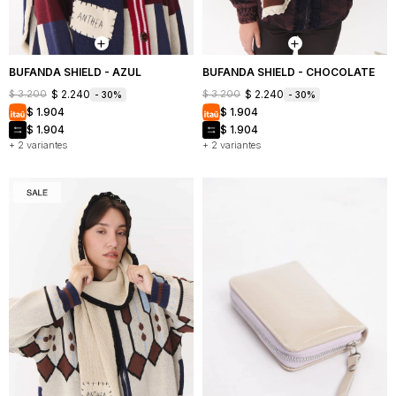
Mochilas
Bufandas
Buzos
y
y
Carteras
sacos
BUFANDA SHIELD - AZUL
BUFANDA SHIELD - CHOCOLATE
$
2.240
$
2.240
$
3.200
$
3.200
30
30
Camperas
$
1.904
$
1.904
$
1.904
$
1.904
Shorts
+ 2 variantes
+ 2 variantes
y
faldas
Vestidos
Denim