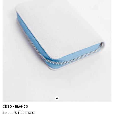
CEIBO - BLANCO
$
1.100
$
2.200
50