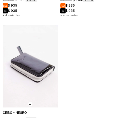
$
1.100
$
1.100
$
2.200
$
2.200
50
50
$
935
$
935
$
935
$
935
+ 4 variantes
+ 4 variantes
CEIBO - NEGRO