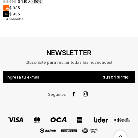
$
1.100
$
2.200
50
$
935
$
935
+ 4 variantes
NEWSLETTER
¡Suscribite para recibir todas las novedades!
suscribirme
NOSOTROS
COMO


Seguinos
COMPRAR
CAMBIOS
Y
DEVOLUCIONES