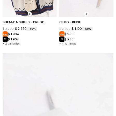
BUFANDA SHIELD - CRUDO
CEIBO - BEIGE
$
2.240
$
1.100
$
3.200
$
2.200
30
50
$
1.904
$
935
$
1.904
$
935
+ 2 variantes
+ 4 variantes