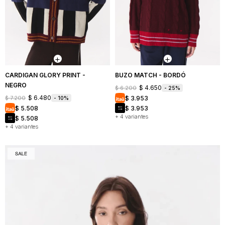
CARDIGAN GLORY PRINT -
BUZO MATCH - BORDÓ
NEGRO
$
4.650
$
6.200
25
$
6.480
$
3.953
$
7.200
10
$
5.508
$
3.953
+ 4 variantes
$
5.508
+ 4 variantes