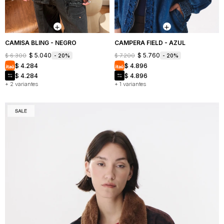
CAMISA BLING - NEGRO
CAMPERA FIELD - AZUL
$
5.040
$
5.760
$
6.300
$
7.200
20
20
$
4.284
$
4.896
$
4.284
$
4.896
+ 2 variantes
+ 1 variantes