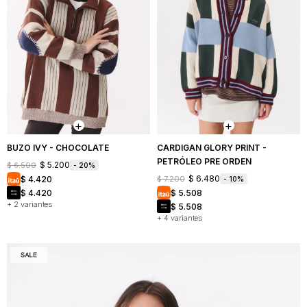
BUZO IVY - CHOCOLATE
CARDIGAN GLORY PRINT -
PETRÓLEO PRE ORDEN
$
5.200
$
6.500
20
$
6.480
$
4.420
$
7.200
10
$
4.420
$
5.508
+ 2 variantes
$
5.508
+ 4 variantes