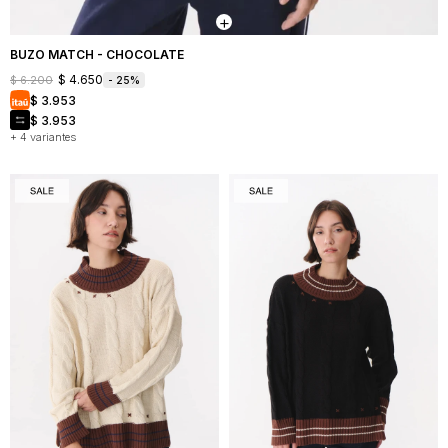
BUZO MATCH - CHOCOLATE
$
4.650
$
6.200
25
$
3.953
$
3.953
+ 4 variantes