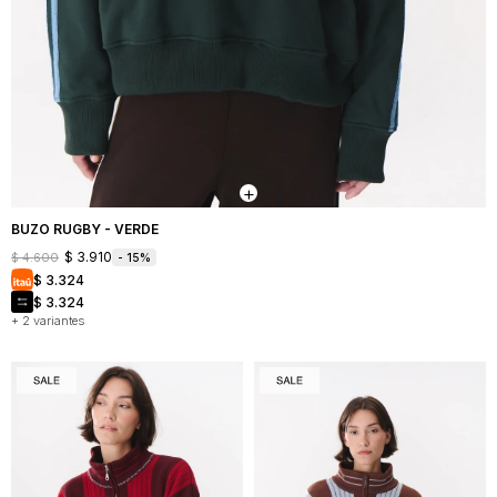
BUZO RUGBY - VERDE
$
3.910
$
4.600
15
$
3.324
$
3.324
+ 2 variantes