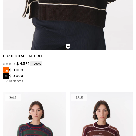
BUZO GOAL - NEGRO
$
4.575
$
6.100
25
$
3.889
$
3.889
+ 3 variantes