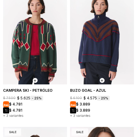
CAMPERA SKI - PETRÓLEO
BUZO GOAL - AZUL
$
5.625
$
4.575
$
7.500
$
6.100
25
25
$
4.781
$
3.889
$
4.781
$
3.889
+ 3 variantes
+ 3 variantes