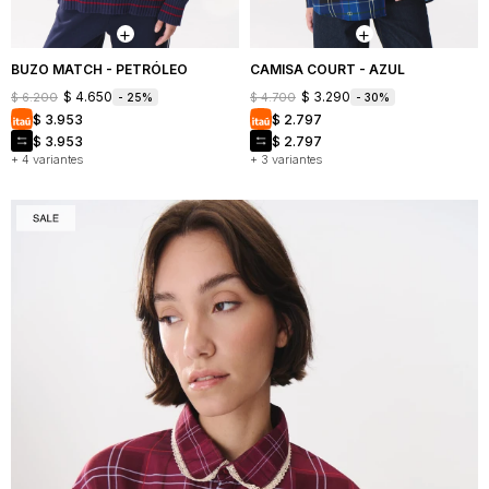
BUZO MATCH - PETRÓLEO
CAMISA COURT - AZUL
$
4.650
$
3.290
$
6.200
$
4.700
25
30
$
3.953
$
2.797
$
3.953
$
2.797
+ 4 variantes
+ 3 variantes