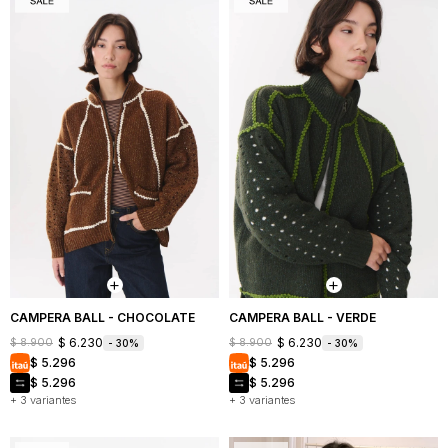
CAMPERA BALL - CHOCOLATE
CAMPERA BALL - VERDE
$
6.230
$
6.230
$
8.900
$
8.900
30
30
$
5.296
$
5.296
$
5.296
$
5.296
+ 3 variantes
+ 3 variantes