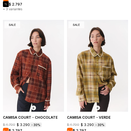
$
2.797
+ 3 variantes
CAMISA COURT - CHOCOLATE
CAMISA COURT - VERDE
$
3.290
$
3.290
$
4.700
$
4.700
30
30
$
2.797
$
2.797