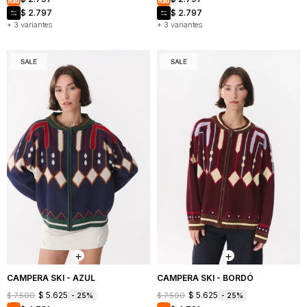
$
2.797
$
2.797
+ 3 variantes
+ 3 variantes
CAMPERA SKI - AZUL
CAMPERA SKI - BORDÓ
$
5.625
$
5.625
$
7.500
$
7.500
25
25