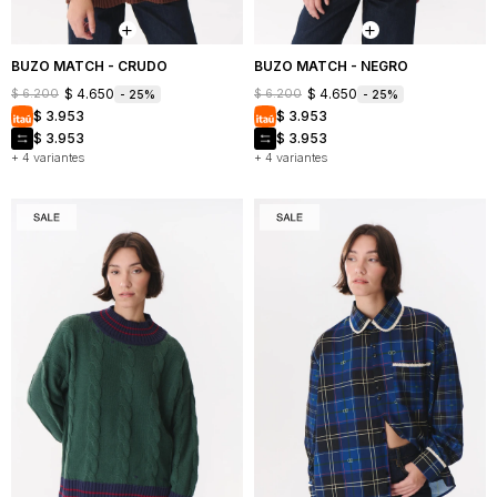
BUZO MATCH - CRUDO
BUZO MATCH - NEGRO
$
4.650
$
4.650
$
6.200
$
6.200
25
25
$
3.953
$
3.953
$
3.953
$
3.953
+ 4 variantes
+ 4 variantes