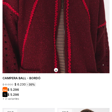
CAMPERA BALL - BORDÓ
$
6.230
$
8.900
30
$
5.296
$
5.296
+ 3 variantes