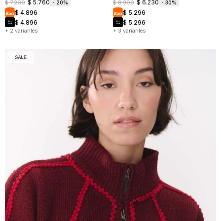
$
5.760
$
6.230
$
7.200
$
8.900
20
30
$
4.896
$
5.296
$
4.896
$
5.296
+ 2 variantes
+ 3 variantes