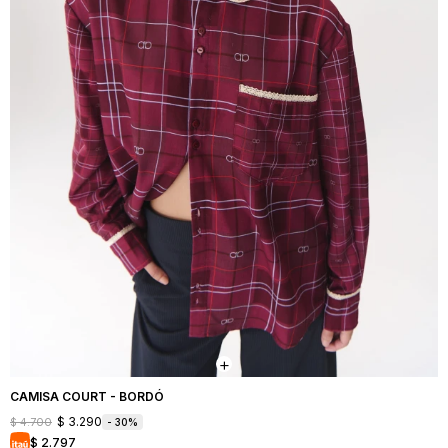
CAMISA COURT - BORDÓ
$
3.290
$
4.700
30
$
2.797