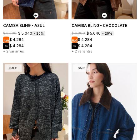
Mochilas
Bufandas
Buzos
y
y
Carteras
sacos
CAMISA BLING - AZUL
CAMISA BLING - CHOCOLATE
$
5.040
$
5.040
$
6.300
$
6.300
20
20
Camperas
$
4.284
$
4.284
$
4.284
$
4.284
Shorts
+ 2 variantes
+ 2 variantes
y
faldas
Vestidos
Denim