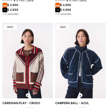
$
5.760
$
5.760
$
7.200
$
7.200
20
20
$
4.896
$
4.896
$
4.896
$
4.896
+ 2 variantes
+ 2 variantes
CARDIGAN PLAY - CRUDO
CAMPERA BALL - AZUL