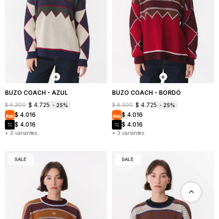
BUZO COACH - AZUL
BUZO COACH - BORDÓ
$
4.725
$
4.725
$
6.300
$
6.300
25
25
NOSOTROS
$
4.016
$
4.016
COMO
$
4.016
$
4.016
+ 3 variantes
+ 3 variantes
COMPRAR
CAMBIOS
Y
DEVOLUCIONES