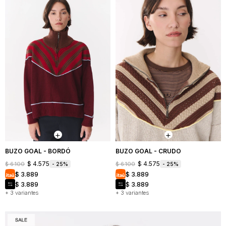
BUZO GOAL - BORDÓ
BUZO GOAL - CRUDO
$
4.575
$
4.575
$
6.100
$
6.100
25
25
$
3.889
$
3.889
$
3.889
$
3.889
+ 3 variantes
+ 3 variantes