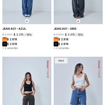
Mochilas
Bufandas
Buzos
y
y
Carteras
sacos
Camperas
JEAN A01 - AZUL
JEAN A01 - GRIS
$
3.315
$
3.315
$
3.900
$
3.900
15
15
Shorts
$
2.818
$
2.818
y
faldas
$
2.818
$
2.818
+ 2 variantes
+ 2 variantes
Vestidos
Denim