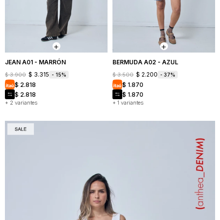
JEAN A01 - MARRÓN
BERMUDA A02 - AZUL
$
3.315
$
2.200
$
3.900
$
3.500
15
37
$
2.818
$
1.870
$
2.818
$
1.870
+ 2 variantes
+ 1 variantes