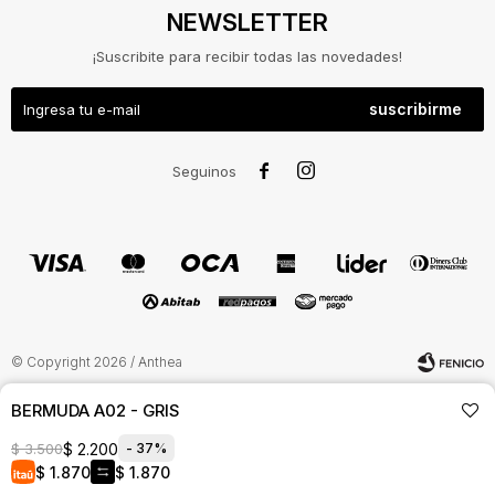
NEWSLETTER
¡Suscribite para recibir todas las novedades!
suscribirme


Seguinos
NOSOTROS
COMO
© Copyright 2026 / Anthea
COMPRAR
CAMBIOS
BERMUDA A02 - GRIS
Y
$
2.200
37
$
3.500
$
1.870
$
1.870
DEVOLUCIONES