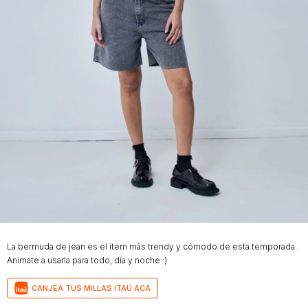
Mochilas
Bufandas
Buzos
y
y
Carteras
sacos
Camperas
Shorts
y
faldas
Vestidos
Denim
La bermuda de jean es el item más trendy y cómodo de esta temporada.
Animate a usarla para todo, día y noche :)
CANJEÁ TUS MILLAS ITAÚ ACÁ