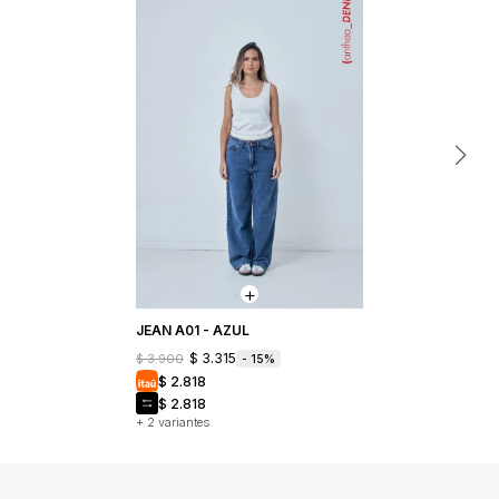
JEAN A01 - AZUL
$
3.315
$
3.900
15
$
2.818
$
2.818
+ 2 variantes