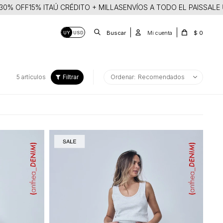
0% OFF
15% ITAÚ CRÉDITO + MILLAS
ENVÍOS A TODO EL PAIS
SALE UP
$
0
UY
USD
5 artículos
Recomendados