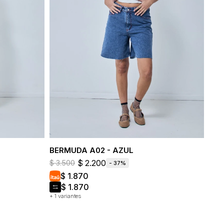
BERMUDA A02 - AZUL
$
2.200
$
3.500
37
$
1.870
$
1.870
+ 1 variantes