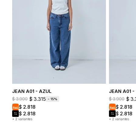
JEAN A01 - AZUL
JEAN A01 -
$
3.315
$
3.
$
3.900
$
3.900
15
$
2.818
$
2.818
$
2.818
$
2.818
+ 2 variantes
+ 2 variantes