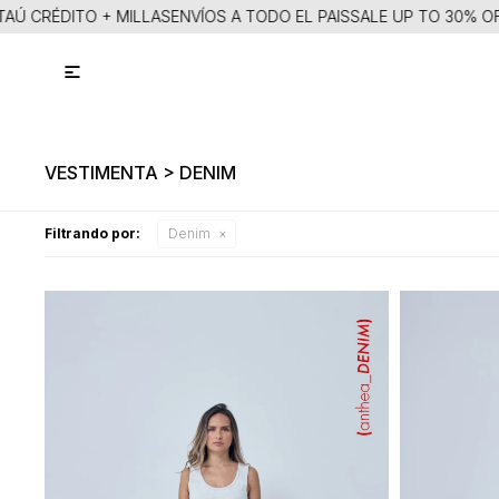
Ú CRÉDITO + MILLAS
ENVÍOS A TODO EL PAIS
SALE UP TO 30% OFF

VESTIMENTA > DENIM
Filtrando por:
Denim