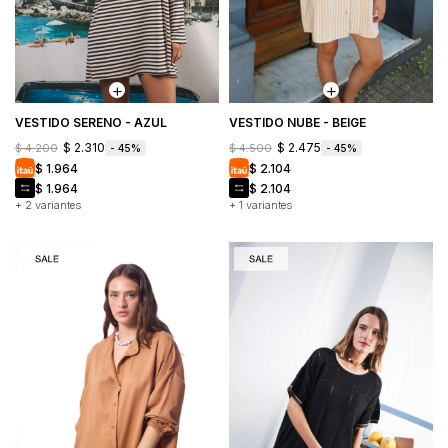
Bandoleras
Mochilas
y
Carteras
VESTIDO SERENO - AZUL
VESTIDO NUBE - BEIGE
ACCESORIOS
$
2.310
$
2.475
$
4.200
$
4.500
45
45
$
1.964
$
2.104
$
1.964
$
2.104
Ver
+ 2 variantes
+ 1 variantes
todo
Billeteras
Bufandas
SALE