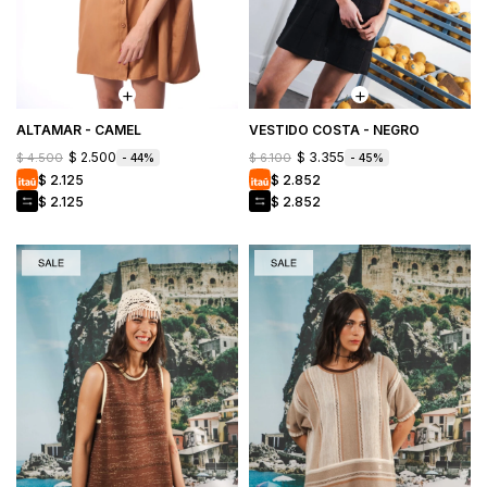
ALTAMAR - CAMEL
VESTIDO COSTA - NEGRO
$
2.500
$
3.355
$
4.500
$
6.100
44
45
$
2.125
$
2.852
$
2.125
$
2.852