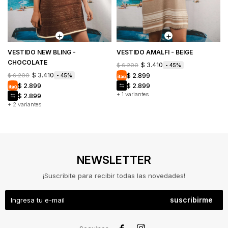
VESTIDO NEW BLING -
VESTIDO AMALFI - BEIGE
CHOCOLATE
$
3.410
$
6.200
45
$
3.410
$
2.899
$
6.200
45
$
2.899
$
2.899
+ 1 variantes
$
2.899
+ 2 variantes
NEWSLETTER
¡Suscribite para recibir todas las novedades!
suscribirme