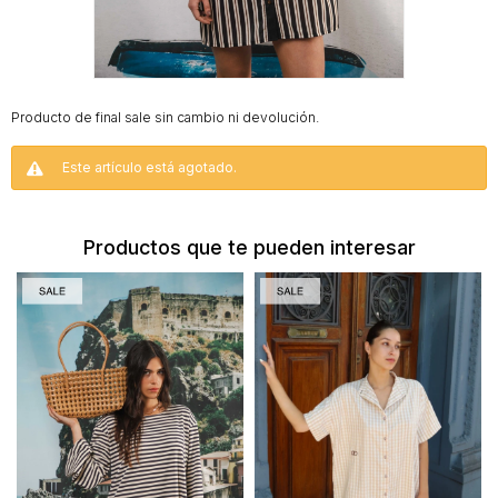
Buzos
y
sacos
Producto de final sale sin cambio ni devolución.
Camperas
Este artículo está agotado.
Shorts
y
faldas
Productos que te pueden interesar
Vestidos
Denim
CARTERAS
Ver
todo
Riñoneras