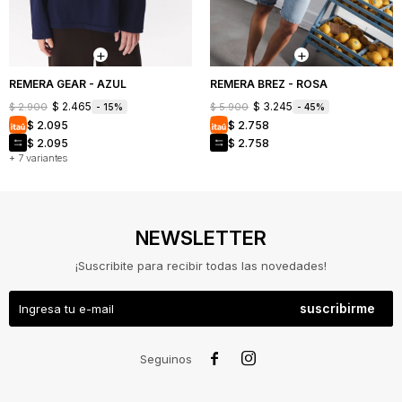
REMERA GEAR - AZUL
REMERA BREZ - ROSA
$
2.465
$
3.245
$
2.900
$
5.900
15
45
$
2.095
$
2.758
$
2.095
$
2.758
+ 7 variantes
NEWSLETTER
¡Suscribite para recibir todas las novedades!
suscribirme


Seguinos