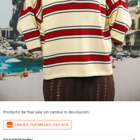
Mochilas
Bufandas
Buzos
y
y
Carteras
sacos
Camperas
Shorts
y
faldas
Vestidos
Denim
Producto de final sale sin cambio ni devolución.
CANJEÁ TUS MILLAS ITAÚ ACÁ