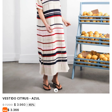
VESTIDO CITRUS - AZUL
$
3.960
$
7.200
45
$
3.366