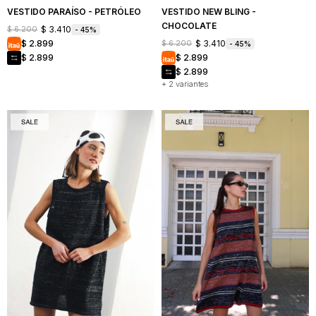
VESTIDO PARAÍSO - PETRÓLEO
VESTIDO NEW BLING -
CHOCOLATE
$
3.410
$
6.200
45
$
3.410
$
2.899
$
6.200
45
$
2.899
$
2.899
$
2.899
+ 2 variantes