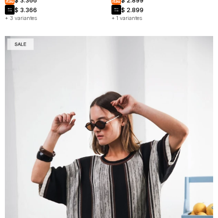
$
3.366
$
2.899
$
3.366
$
2.899
+ 3 variantes
+ 1 variantes