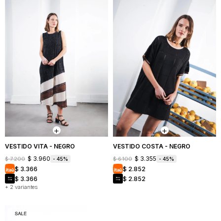
VESTIDO VITA - NEGRO
VESTIDO COSTA - NEGRO
$
3.960
$
3.355
$
7.200
$
6.100
45
45
$
3.366
$
2.852
$
3.366
$
2.852
+ 2 variantes