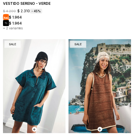
VESTIDO SERENO - VERDE
$
2.310
$
4.200
45
$
1.964
$
1.964
+ 2 variantes