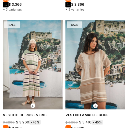
$
3.366
$
3.366
+ 3 variantes
+ 3 variantes
VESTIDO CITRUS - VERDE
VESTIDO AMALFI - BEIGE
$
3.960
$
3.410
$
7.200
$
6.200
45
45