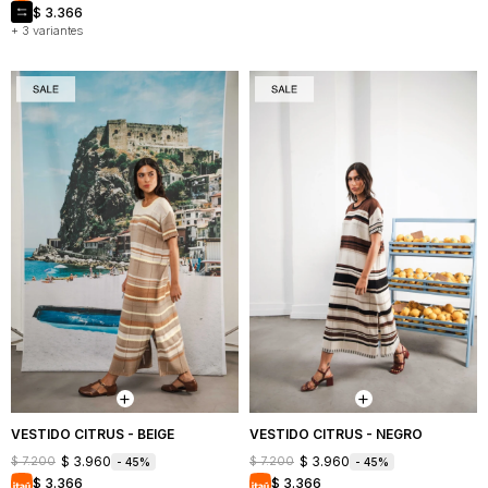
$
3.366
+ 3 variantes
VESTIDO CITRUS - BEIGE
VESTIDO CITRUS - NEGRO
$
3.960
$
3.960
$
7.200
$
7.200
45
45
$
3.366
$
3.366