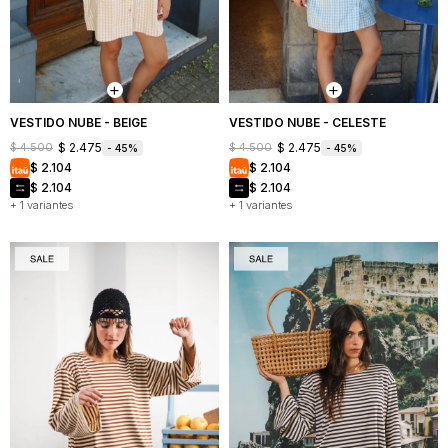
Mochilas
Bufandas
Buzos
y
y
Carteras
sacos
Camperas
VESTIDO NUBE - BEIGE
VESTIDO NUBE - CELESTE
$
2.475
$
2.475
$
4.500
$
4.500
45
45
Shorts
$
2.104
$
2.104
y
faldas
$
2.104
$
2.104
+ 1 variantes
+ 1 variantes
Vestidos
Denim