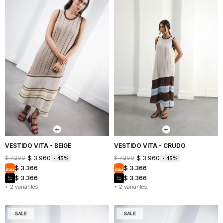
VESTIDO VITA - BEIGE
VESTIDO VITA - CRUDO
$
3.960
$
3.960
$
7.200
$
7.200
45
45
$
3.366
$
3.366
$
3.366
$
3.366
+ 2 variantes
+ 2 variantes