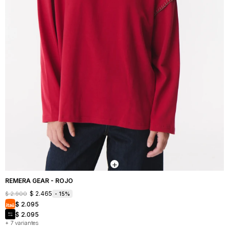
REMERA GEAR - ROJO
$
2.465
$
2.900
15
$
2.095
$
2.095
+ 7 variantes