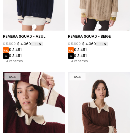
Mochilas
Bufandas
Buzos
y
y
Carteras
sacos
Camperas
REMERA SQUAD - AZUL
REMERA SQUAD - BEIGE
$
4.060
$
4.060
$
5.800
$
5.800
30
30
Shorts
$
3.451
$
3.451
y
faldas
$
3.451
$
3.451
+ 3 variantes
+ 3 variantes
Vestidos
Denim