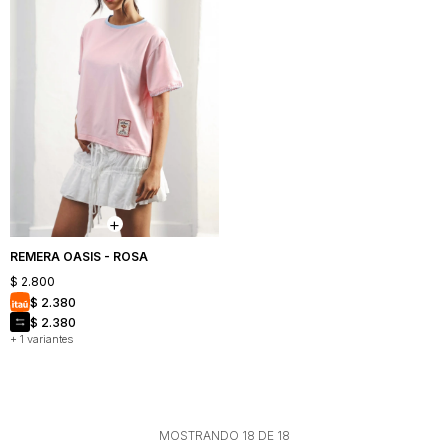
REMERA OASIS - ROSA
$
2.800
$
2.380
$
2.380
+ 1 variantes
MOSTRANDO
18
DE
18