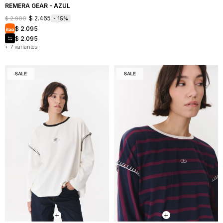
REMERA GEAR - AZUL
$
2.465
$
2.900
15
$
2.095
$
2.095
+ 7 variantes