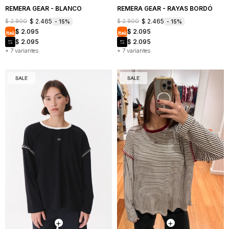
REMERA GEAR - BLANCO
REMERA GEAR - RAYAS BORDÓ
$
2.465
$
2.465
$
2.900
$
2.900
15
15
$
2.095
$
2.095
$
2.095
$
2.095
+ 7 variantes
+ 7 variantes