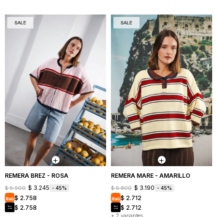
REMERA BREZ - ROSA
REMERA MARE - AMARILLO
$
3.245
$
3.190
$
5.900
$
5.800
45
45
$
2.758
$
2.712
$
2.758
$
2.712
+ 2 variantes