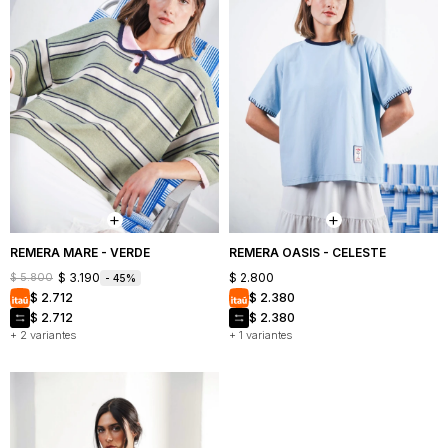
REMERA MARE - VERDE
REMERA OASIS - CELESTE
$
3.190
$
2.800
$
5.800
45
$
2.712
$
2.380
$
2.712
$
2.380
+ 2 variantes
+ 1 variantes