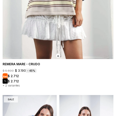
REMERA MARE - CRUDO
$
3.190
$
5.800
45
$
2.712
$
2.712
+ 2 variantes