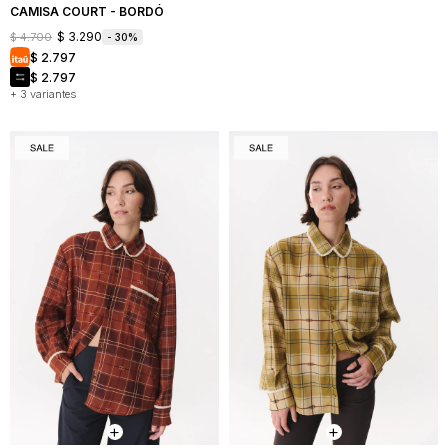
CAMISA COURT - BORDÓ
$
3.290
$
4.700
30
$
2.797
$
2.797
+ 3 variantes