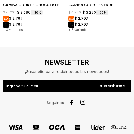
CAMISA COURT - CHOCOLATE
CAMISA COURT - VERDE
$
3.290
$
3.290
$
4.700
$
4.700
30
30
$
2.797
$
2.797
$
2.797
$
2.797
+ 3 variantes
+ 3 variantes
NEWSLETTER
¡Suscribite para recibir todas las novedades!
suscribirme
NOSOTROS
COMO


Seguinos
COMPRAR
CAMBIOS
Y