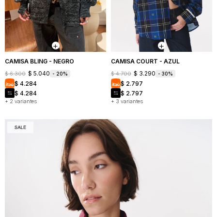
CAMISA BLING - NEGRO
CAMISA COURT - AZUL
$
5.040
$
3.290
$
6.300
$
4.700
20
30
$
4.284
$
2.797
$
4.284
$
2.797
+ 2 variantes
+ 3 variantes