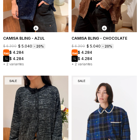
Mochilas
Bufandas
Buzos
y
y
Carteras
sacos
Camperas
CAMISA BLING - AZUL
CAMISA BLING - CHOCOLATE
$
5.040
$
5.040
$
6.300
$
6.300
20
20
Shorts
$
4.284
$
4.284
y
faldas
$
4.284
$
4.284
+ 2 variantes
+ 2 variantes
Vestidos
Denim