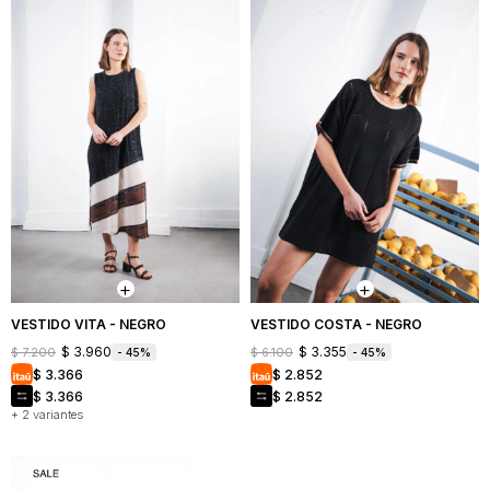
VESTIDO VITA - NEGRO
VESTIDO COSTA - NEGRO
$
3.960
$
3.355
$
7.200
$
6.100
45
45
$
3.366
$
2.852
$
3.366
$
2.852
+ 2 variantes