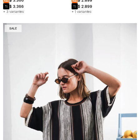
$
3.366
$
2.899
$
3.366
$
2.899
+ 3 variantes
+ 1 variantes