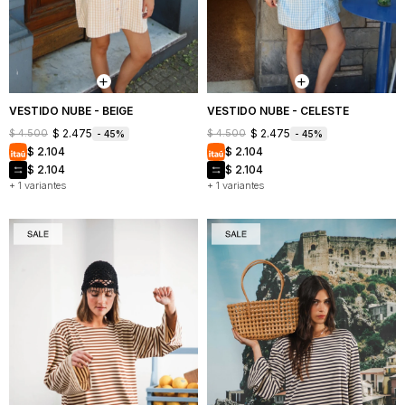
Mochilas
Bufandas
Buzos
y
y
Carteras
sacos
Camperas
VESTIDO NUBE - BEIGE
VESTIDO NUBE - CELESTE
$
2.475
$
2.475
$
4.500
$
4.500
45
45
Shorts
$
2.104
$
2.104
y
faldas
$
2.104
$
2.104
+ 1 variantes
+ 1 variantes
Vestidos
Denim