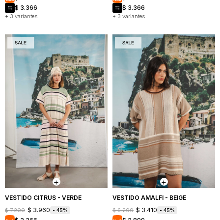
$
3.366
$
3.366
+ 3 variantes
+ 3 variantes
VESTIDO CITRUS - VERDE
VESTIDO AMALFI - BEIGE
$
3.960
$
3.410
$
7.200
$
6.200
45
45