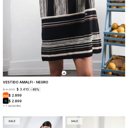
VESTIDO AMALFI - NEGRO
$
3.410
$
6.200
45
$
2.899
$
2.899
+ 1 variantes