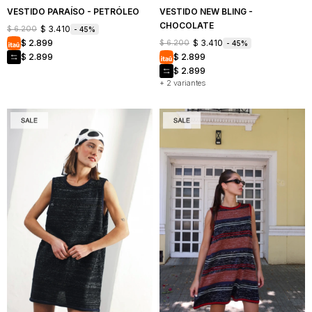
VESTIDO PARAÍSO - PETRÓLEO
VESTIDO NEW BLING -
CHOCOLATE
$
3.410
$
6.200
45
$
3.410
$
2.899
$
6.200
45
$
2.899
$
2.899
$
2.899
+ 2 variantes