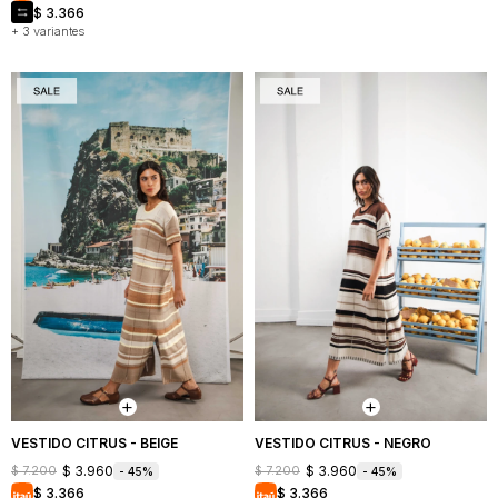
$
3.366
+ 3 variantes
VESTIDO CITRUS - BEIGE
VESTIDO CITRUS - NEGRO
$
3.960
$
3.960
$
7.200
$
7.200
45
45
$
3.366
$
3.366