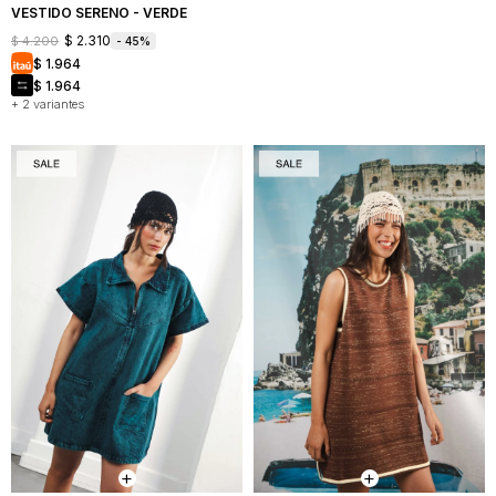
VESTIDO SERENO - VERDE
$
2.310
$
4.200
45
$
1.964
$
1.964
+ 2 variantes