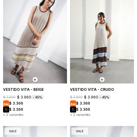
VESTIDO VITA - BEIGE
VESTIDO VITA - CRUDO
$
3.960
$
3.960
$
7.200
$
7.200
45
45
$
3.366
$
3.366
$
3.366
$
3.366
+ 2 variantes
+ 2 variantes