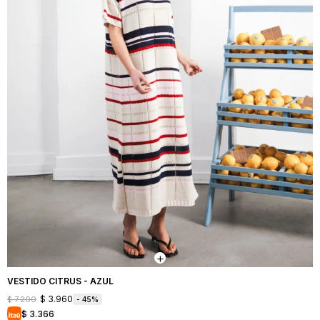
VESTIDO CITRUS - AZUL
$
3.960
$
7.200
45
$
3.366