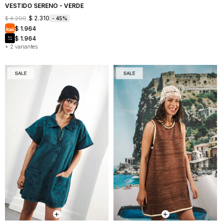
VESTIDO SERENO - VERDE
$
2.310
$
4.200
45
$
1.964
$
1.964
+ 2 variantes