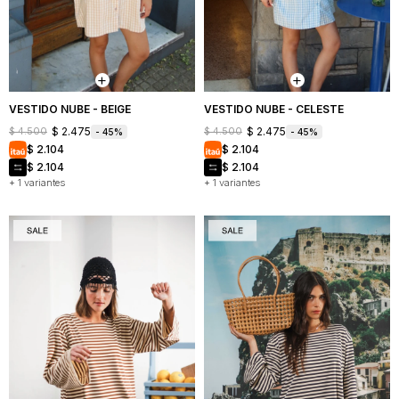
Mochilas
Bufandas
Buzos
y
y
Carteras
sacos
Camperas
VESTIDO NUBE - BEIGE
VESTIDO NUBE - CELESTE
$
2.475
$
2.475
$
4.500
$
4.500
45
45
Shorts
$
2.104
$
2.104
y
faldas
$
2.104
$
2.104
+ 1 variantes
+ 1 variantes
Vestidos
Denim