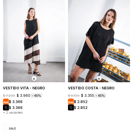
VESTIDO VITA - NEGRO
VESTIDO COSTA - NEGRO
$
3.960
$
3.355
$
7.200
$
6.100
45
45
$
3.366
$
2.852
$
3.366
$
2.852
+ 2 variantes