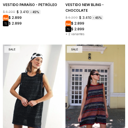
VESTIDO PARAÍSO - PETRÓLEO
VESTIDO NEW BLING -
CHOCOLATE
$
3.410
$
6.200
45
$
3.410
$
2.899
$
6.200
45
$
2.899
$
2.899
$
2.899
+ 2 variantes