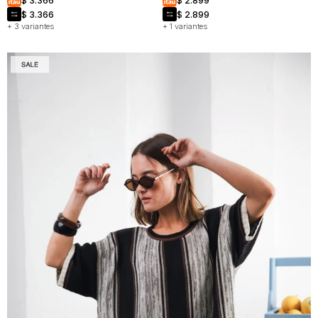
$
3.366
$
2.899
$
3.366
$
2.899
+ 3 variantes
+ 1 variantes