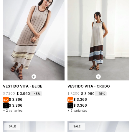
VESTIDO VITA - BEIGE
VESTIDO VITA - CRUDO
$
3.960
$
3.960
$
7.200
$
7.200
45
45
$
3.366
$
3.366
$
3.366
$
3.366
+ 2 variantes
+ 2 variantes