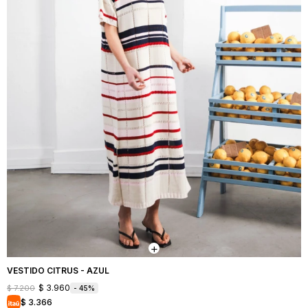
VESTIDO CITRUS - AZUL
$
3.960
$
7.200
45
$
3.366