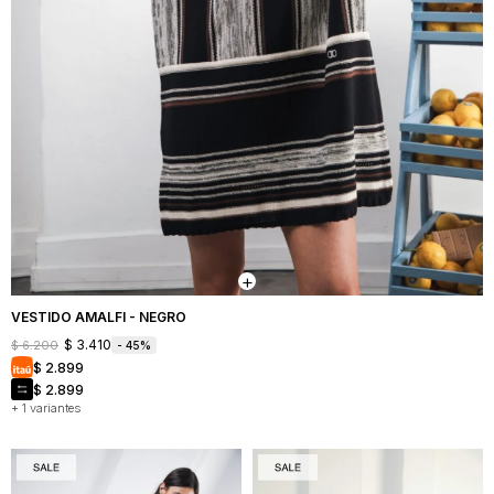
VESTIDO AMALFI - NEGRO
$
3.410
$
6.200
45
$
2.899
$
2.899
+ 1 variantes