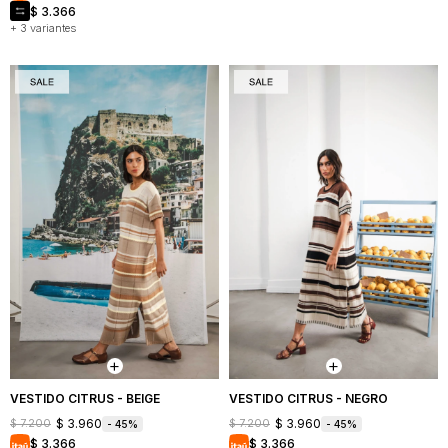
$
3.366
+ 3 variantes
VESTIDO CITRUS - BEIGE
VESTIDO CITRUS - NEGRO
$
3.960
$
3.960
$
7.200
$
7.200
45
45
$
3.366
$
3.366