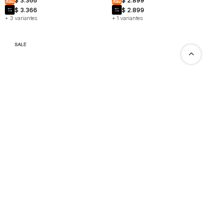
COMPRAR
$
3.366
$
2.899
$
3.366
$
2.899
CAMBIOS
+ 3 variantes
+ 1 variantes
Y
DEVOLUCIONES