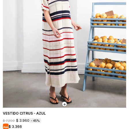
VESTIDO CITRUS - AZUL
$
3.960
$
7.200
45
$
3.366