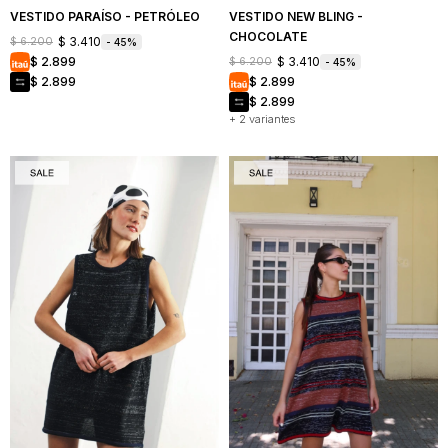
VESTIDO PARAÍSO - PETRÓLEO
VESTIDO NEW BLING -
CHOCOLATE
$
3.410
$
6.200
45
$
3.410
$
2.899
$
6.200
45
$
2.899
$
2.899
$
2.899
+ 2 variantes