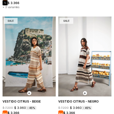
$
3.366
+ 3 variantes
VESTIDO CITRUS - BEIGE
VESTIDO CITRUS - NEGRO
$
3.960
$
3.960
$
7.200
$
7.200
45
45
$
3.366
$
3.366