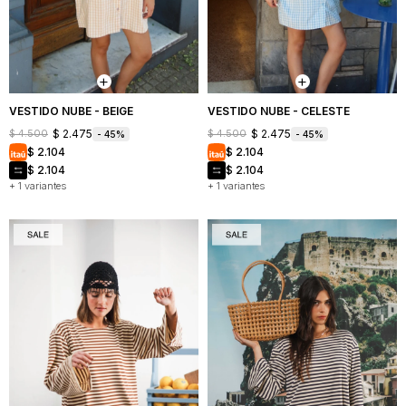
Mochilas
Bufandas
Buzos
y
y
Carteras
sacos
Camperas
VESTIDO NUBE - BEIGE
VESTIDO NUBE - CELESTE
$
2.475
$
2.475
$
4.500
$
4.500
45
45
Shorts
$
2.104
$
2.104
y
faldas
$
2.104
$
2.104
+ 1 variantes
+ 1 variantes
Vestidos
Denim