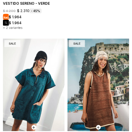
VESTIDO SERENO - VERDE
$
2.310
$
4.200
45
$
1.964
$
1.964
+ 2 variantes