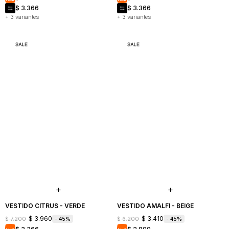
$
3.366
$
3.366
+ 3 variantes
+ 3 variantes
NOSOTROS
VESTIDO CITRUS - VERDE
VESTIDO AMALFI - BEIGE
COMO
$
3.960
$
3.410
$
7.200
$
6.200
45
45