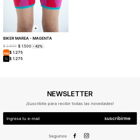
Mochilas
Bufandas
Buzos
y
y
Carteras
sacos
Camperas
BIKER MAREA - MAGENTA
$
1.500
$
2.600
42
Shorts
$
1.275
y
faldas
$
1.275
Vestidos
Denim
NEWSLETTER
¡Suscribite para recibir todas las novedades!
suscribirme
NOSOTROS


Seguinos
COMO