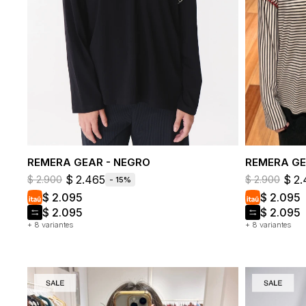
REMERA GEAR - NEGRO
REMERA GE
$
2.465
$
2.
$
2.900
$
2.900
15
$
2.095
$
2.095
$
2.095
$
2.095
+ 8 variantes
+ 8 variantes