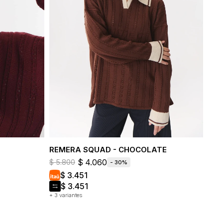
REMERA SQUAD - CHOCOLATE
$
4.060
$
5.800
30
$
3.451
$
3.451
+ 3 variantes