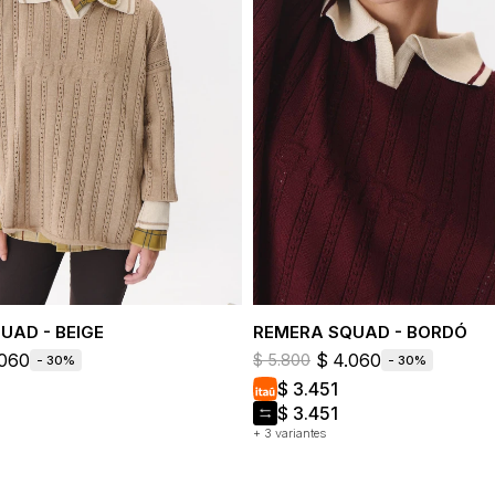
UAD - BEIGE
REMERA SQUAD - BORDÓ
.060
$
4.060
$
5.800
30
30
$
3.451
$
3.451
+ 3 variantes