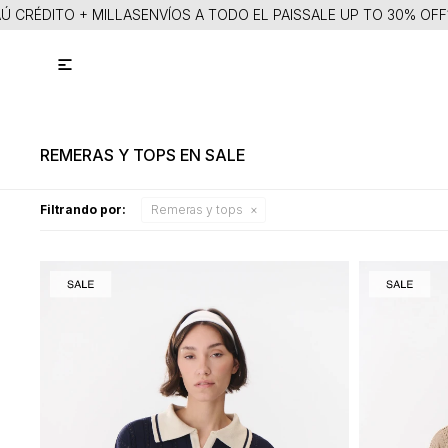
ITO + MILLAS
ENVÍOS A TODO EL PAIS
SALE UP TO 30% OFF
15% ITA

REMERAS Y TOPS EN SALE
Filtrando por:
Remeras y tops