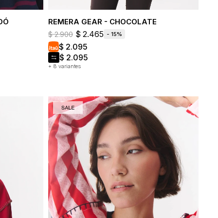
DÓ
REMERA GEAR - CHOCOLATE
$
2.465
$
2.900
15
$
2.095
$
2.095
+ 8 variantes