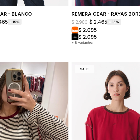
AR - BLANCO
REMERA GEAR - RAYAS BOR
465
$
2.465
$
2.900
15
15
$
2.095
$
2.095
+ 8 variantes