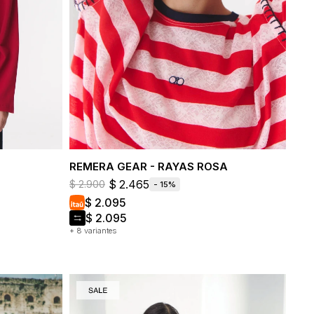
REMERA GEAR - RAYAS ROSA
$
2.465
$
2.900
15
$
2.095
$
2.095
+ 8 variantes