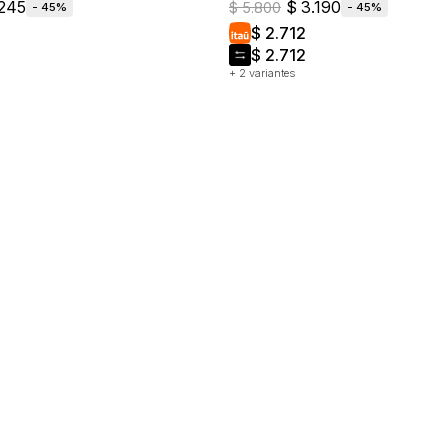
245
$
3.190
$
5.800
45
45
$
2.712
$
2.712
+ 2 variantes