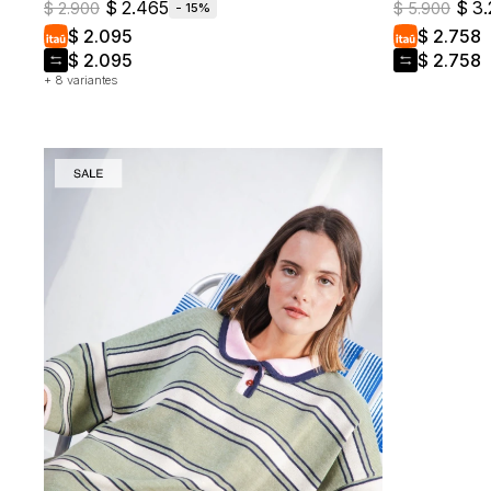
$
2.465
$
3.
$
2.900
$
5.900
15
$
2.095
$
2.758
$
2.095
$
2.758
+ 8 variantes