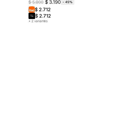
$
3.190
$
5.800
45
$
2.712
$
2.712
+ 2 variantes