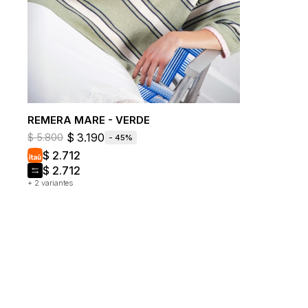
REMERA MARE - VERDE
$
3.190
$
5.800
45
$
2.712
$
2.712
+ 2 variantes