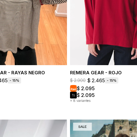
AR - RAYAS NEGRO
REMERA GEAR - ROJO
465
$
2.465
$
2.900
15
15
$
2.095
$
2.095
+ 8 variantes