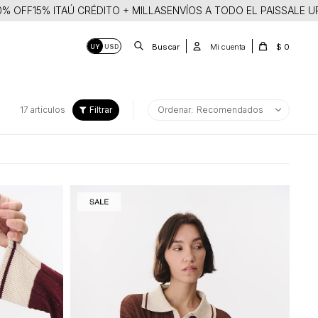
5% ITAÚ CRÉDITO + MILLAS
ENVÍOS A TODO EL PAIS
SALE UP TO 30
$
0
UY
USD
17 artículos
Recomendados