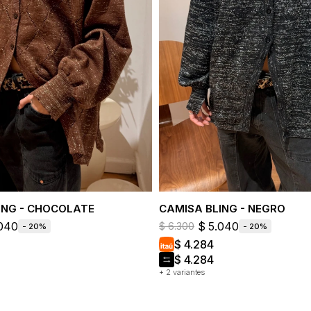
ING - CHOCOLATE
CAMISA BLING - NEGRO
040
$
5.040
$
6.300
20
20
$
4.284
$
4.284
+ 2 variantes