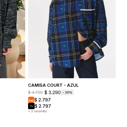
CAMISA COURT - AZUL
$
3.290
$
4.700
30
$
2.797
$
2.797
+ 3 variantes