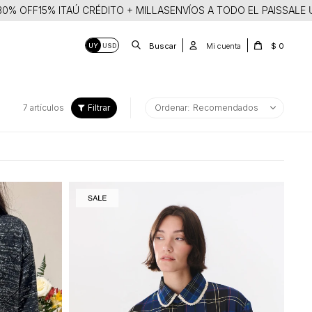
 OFF
15% ITAÚ CRÉDITO + MILLAS
ENVÍOS A TODO EL PAIS
SALE UP 
$
0
UY
USD
7 artículos
Recomendados