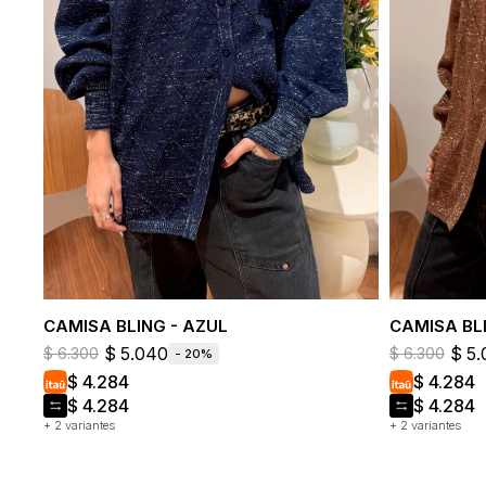
CAMISA BLING - AZUL
CAMISA BL
$
5.040
$
5.
$
6.300
$
6.300
20
$
4.284
$
4.284
$
4.284
$
4.284
+ 2 variantes
+ 2 variantes