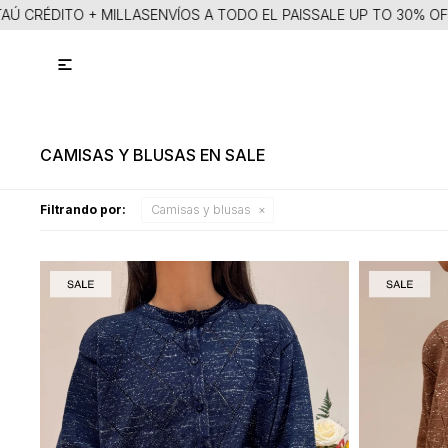
 CRÉDITO + MILLAS
ENVÍOS A TODO EL PAIS
SALE UP TO 30% OFF
15

CAMISAS Y BLUSAS EN SALE
Filtrando por:
Camisas y blusas