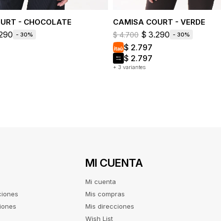
URT - CHOCOLATE
CAMISA COURT - VERDE
290
$
3.290
$
4.700
30
30
$
2.797
$
2.797
+ 3 variantes
MI CUENTA
Mi cuenta
ciones
Mis compras
iones
Mis direcciones
Wish List