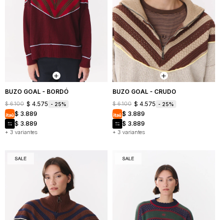
BUZO GOAL - BORDÓ
BUZO GOAL - CRUDO
$
4.575
$
4.575
$
6.100
$
6.100
25
25
$
3.889
$
3.889
$
3.889
$
3.889
+ 3 variantes
+ 3 variantes