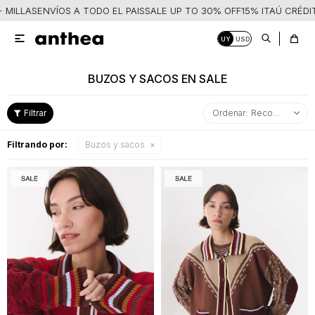
VÍOS A TODO EL PAIS
SALE UP TO 30% OFF
15% ITAÚ CRÉDITO + MILL

UY
USD
BUZOS Y SACOS EN SALE
Recomendados
Cerrar
Filtrando por:
Buzos y sacos
VESTIMENTA
Mis
datos
CARTERAS
Ver
Mis
todo
direcciones
ACCESORIOS
Ver
Remeras
Mis
todo
y
compras
SALE
tops
Ver
Riñoneras
Wish
todo
List
Camisas
y
Bandoleras
Billeteras
Salir
blusas