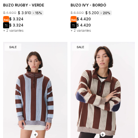
BUZO RUGBY - VERDE
BUZO IVY - BORDÓ
$
3.910
$
5.200
$
4.600
$
6.500
15
20
$
3.324
$
4.420
$
3.324
$
4.420
+ 2 variantes
+ 2 variantes