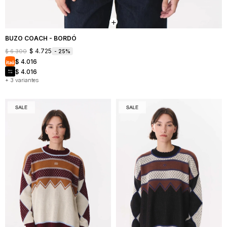
BUZO COACH - BORDÓ
$
4.725
$
6.300
25
$
4.016
$
4.016
+ 3 variantes