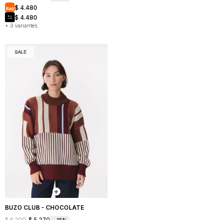
$
4.480
$
4.480
+ 3 variantes
BUZO CLUB - CHOCOLATE
$
5.270
$
6.200
15