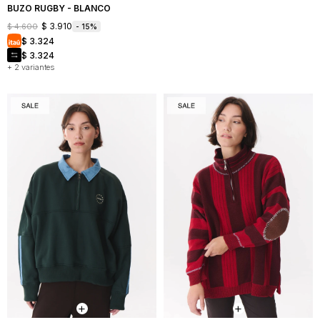
BUZO RUGBY - BLANCO
$
3.910
$
4.600
15
$
3.324
$
3.324
+ 2 variantes