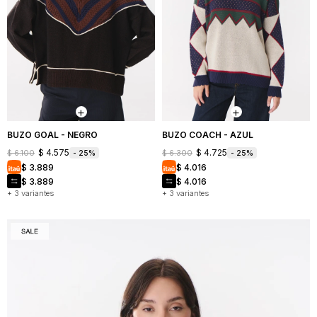
BUZO GOAL - NEGRO
BUZO COACH - AZUL
$
4.575
$
4.725
$
6.100
$
6.300
25
25
$
3.889
$
4.016
$
3.889
$
4.016
+ 3 variantes
+ 3 variantes