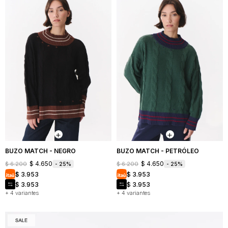
BUZO MATCH - NEGRO
BUZO MATCH - PETRÓLEO
$
4.650
$
4.650
$
6.200
$
6.200
25
25
$
3.953
$
3.953
$
3.953
$
3.953
+ 4 variantes
+ 4 variantes