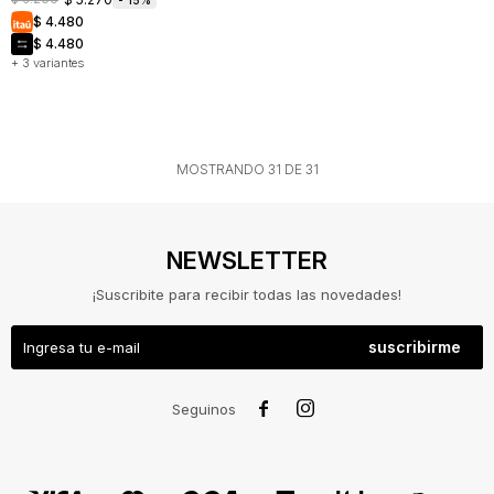
$
4.480
$
4.480
+ 3 variantes
MOSTRANDO
31
DE
31
NEWSLETTER
¡Suscribite para recibir todas las novedades!
suscribirme
NOSOTROS
COMO


Seguinos
COMPRAR
CAMBIOS