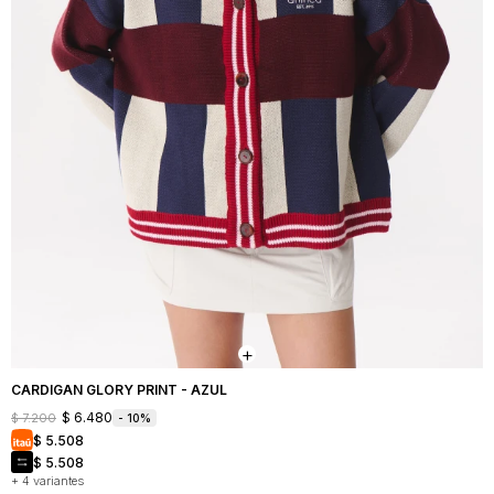
CARDIGAN GLORY PRINT - AZUL
$
6.480
$
7.200
10
$
5.508
$
5.508
+ 4 variantes