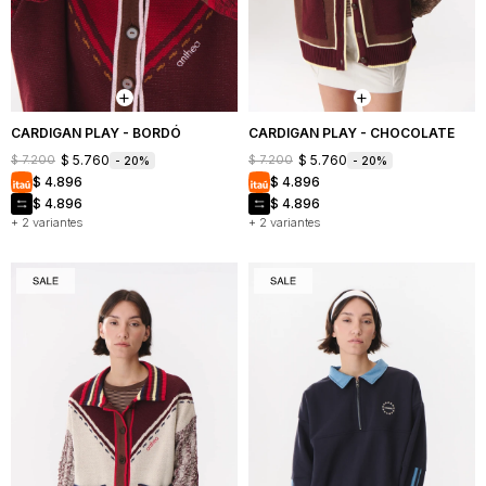
Mochilas
Bufandas
Buzos
y
y
Carteras
sacos
Camperas
CARDIGAN PLAY - BORDÓ
CARDIGAN PLAY - CHOCOLATE
$
5.760
$
5.760
$
7.200
$
7.200
20
20
Shorts
$
4.896
$
4.896
y
faldas
$
4.896
$
4.896
+ 2 variantes
+ 2 variantes
Vestidos
Denim