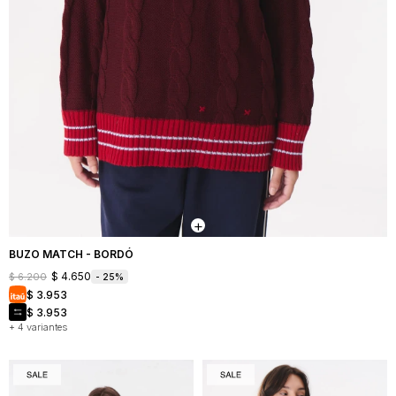
BUZO MATCH - BORDÓ
$
4.650
$
6.200
25
$
3.953
$
3.953
+ 4 variantes