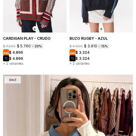
CARDIGAN PLAY - CRUDO
BUZO RUGBY - AZUL
$
5.760
$
3.910
$
7.200
$
4.600
20
15
$
4.896
$
3.324
$
4.896
$
3.324
+ 2 variantes
+ 2 variantes