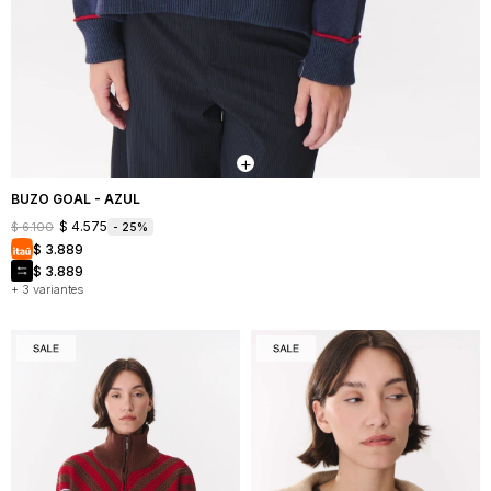
BUZO GOAL - AZUL
$
4.575
$
6.100
25
$
3.889
$
3.889
+ 3 variantes