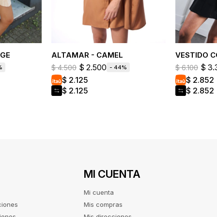
IGE
ALTAMAR - CAMEL
VESTIDO C
$
2.500
$
3.
$
4.500
$
6.100
44
$
2.125
$
2.852
$
2.125
$
2.852
MI CUENTA
Mi cuenta
ciones
Mis compras
iones
Mis direcciones