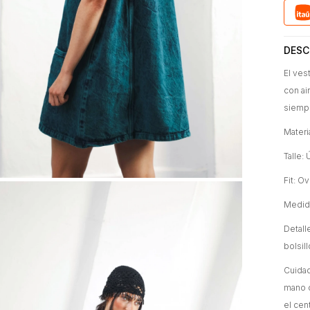
DESC
El ves
con ai
siemp
Materi
Talle:
Fit: O
Medida
Detall
bolsil
Cuidad
mano c
el cen