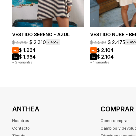
VESTIDO SERENO - AZUL
VESTIDO NUBE - BE
$
2.310
$
2.475
$
4.200
$
4.500
45
45
$
1.964
$
2.104
$
1.964
$
2.104
+ 2 variantes
+ 1 variantes
ANTHEA
COMPRAR
Nosotros
Como comprar
Contacto
Cambios y devolu
Tienda
Términos y condic