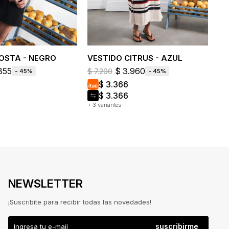
OSTA - NEGRO
VESTIDO CITRUS - AZUL
VE
355
$
3.960
$
7.200
$
7
45
45
$
3.366
$
3.366
+ 3 variantes
+ 2 
NEWSLETTER
¡Suscribite para recibir todas las novedades!
suscribirme