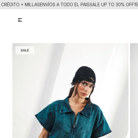
ITO + MILLAS
ENVÍOS A TODO EL PAIS
SALE UP TO 30% OFF
15% IT
