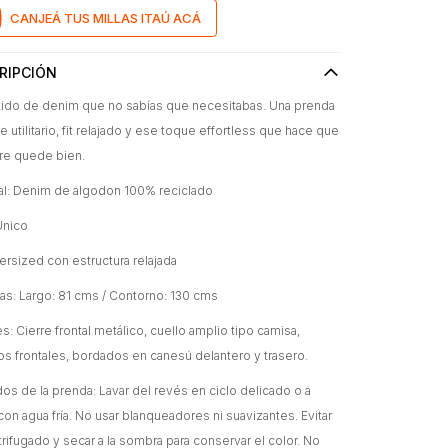
CANJEÁ TUS MILLAS ITAÚ ACÁ
RIPCIÓN
tido de denim que no sabías que necesitabas. Una prenda
re utilitario, fit relajado y ese toque effortless que hace que
re quede bien.
al: Denim de algodon 100% reciclado
 Único
versized con estructura relajada
s: Largo: 81 cms / Contorno: 130 cms
es: Cierre frontal metálico, cuello amplio tipo camisa,
los frontales, bordados en canesú delantero y trasero.
os de la prenda: Lavar del revés en ciclo delicado o a
on agua fría. No usar blanqueadores ni suavizantes. Evitar
trifugado y secar a la sombra para conservar el color. No