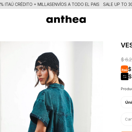
AÚ CRÉDITO + MILLAS
ENVÍOS A TODO EL PAIS
SALE UP TO 30% O
VE
$
6.
$
$
Produc
Ún