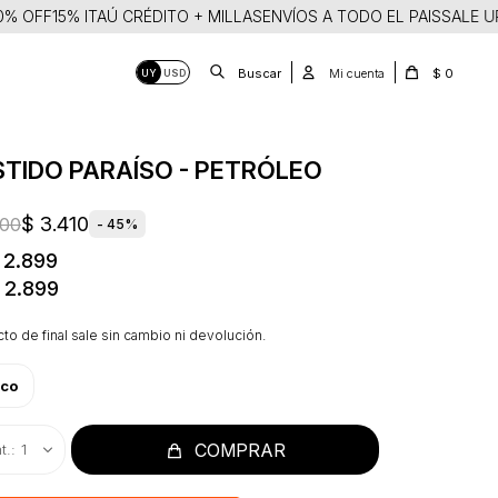
FF
15% ITAÚ CRÉDITO + MILLAS
ENVÍOS A TODO EL PAIS
SALE UP TO 
$
0
UY
USD
STIDO PARAÍSO - PETRÓLEO
$
3.410
200
45
2.899
2.899
to de final sale sin cambio ni devolución.
ico
COMPRAR
1