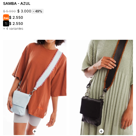
SAMBA - AZUL
$
3.000
$
5.990
49
$
2.550
$
2.550
+ 4 variantes