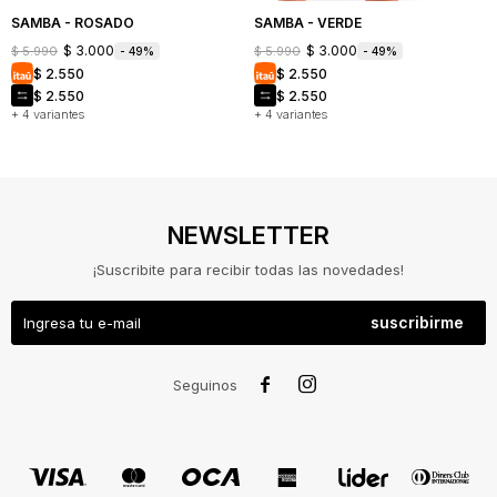
SAMBA - ROSADO
SAMBA - VERDE
$
3.000
$
3.000
$
5.990
$
5.990
49
49
$
2.550
$
2.550
$
2.550
$
2.550
+ 4 variantes
+ 4 variantes
NEWSLETTER
¡Suscribite para recibir todas las novedades!
suscribirme
NOSOTROS


Seguinos
COMO
COMPRAR
CAMBIOS
Y