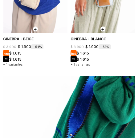
GINEBRA - BEIGE
GINEBRA - BLANCO
$
1.900
$
1.900
$
3.900
$
3.900
51
51
$
1.615
$
1.615
$
1.615
$
1.615
+ 1 variantes
+ 1 variantes