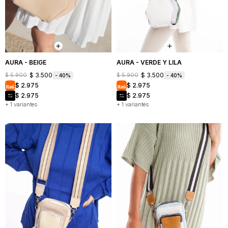
Mochilas
Bufandas
Buzos
y
y
Carteras
sacos
Camperas
AURA - BEIGE
AURA - VERDE Y LILA
$
3.500
$
3.500
$
5.900
$
5.900
40
40
Shorts
$
2.975
$
2.975
y
faldas
$
2.975
$
2.975
+ 1 variantes
+ 1 variantes
Vestidos
Denim