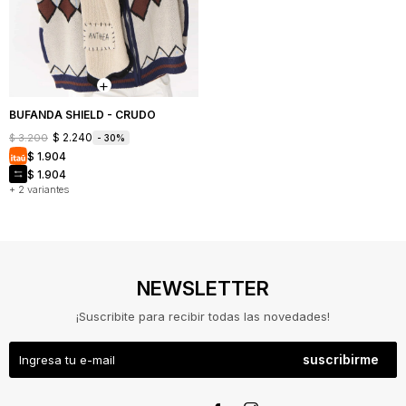
BUFANDA SHIELD - CRUDO
$
2.240
$
3.200
30
$
1.904
$
1.904
+ 2 variantes
NEWSLETTER
¡Suscribite para recibir todas las novedades!
suscribirme
NOSOTROS