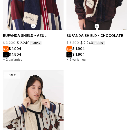
Mochilas
Bufandas
Buzos
y
y
Carteras
sacos
Camperas
BUFANDA SHIELD - AZUL
BUFANDA SHIELD - CHOCOLATE
$
2.240
$
2.240
$
3.200
$
3.200
30
30
Shorts
$
1.904
$
1.904
y
faldas
$
1.904
$
1.904
+ 2 variantes
+ 2 variantes
Vestidos
Denim