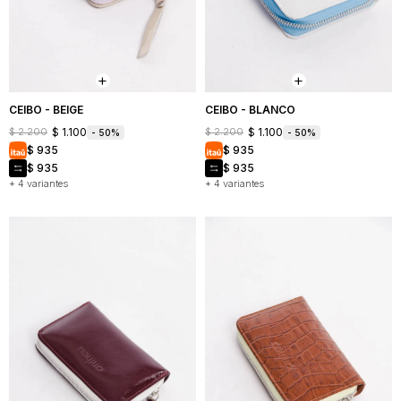
Mochilas
Bufandas
Buzos
y
y
Carteras
sacos
Camperas
CEIBO - BEIGE
CEIBO - BLANCO
$
1.100
$
1.100
$
2.200
$
2.200
50
50
Shorts
$
935
$
935
y
faldas
$
935
$
935
+ 4 variantes
+ 4 variantes
Vestidos
Denim