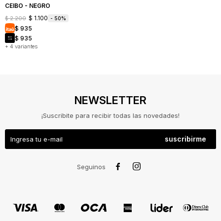
CEIBO - NEGRO
$
1.100
$
2.200
50
$
935
$
935
+ 4 variantes
NEWSLETTER
¡Suscribite para recibir todas las novedades!
suscribirme
NOSOTROS
COMO


Seguinos
COMPRAR
CAMBIOS
Y